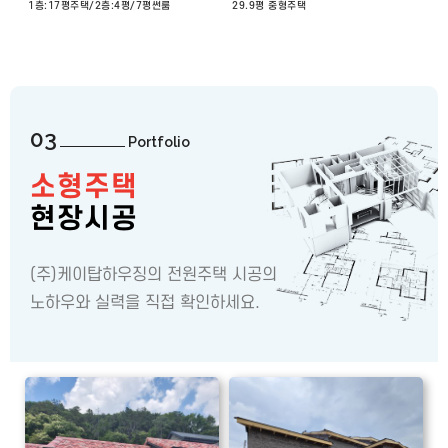
1층:17평주택/2층:4평/7평썬룸
29.9평 중형주택
03
Portfolio
소형주택
현장시공
(주)케이탑하우징의 전원주택 시공의
노하우와 실력을 직접 확인하세요.