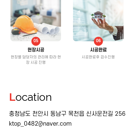
현장시공
시공완료
현장별 담당자의 관리에 따라 현
시공완료후 검수진행
장 시공 진행
L
ocation
충청남도 천안시 동남구 목천읍 신사운전길 256
ktop_0482@naver.com