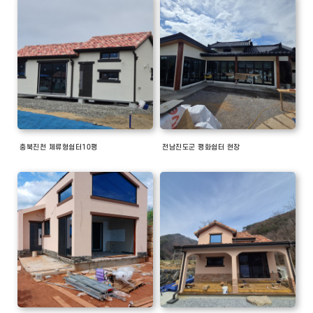
충북진천 체류형쉼터10평
전남진도군 평화쉼터 현장