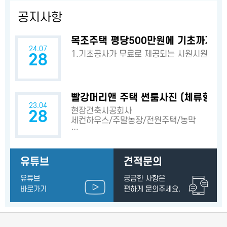
공지사항
목조주택 평당500만원에 기초까지? 
24.07
1.기초공사가 무료로 제공되는 시원시원한 
28
빨강머리앤 주택 썬룸사진 (체류형쉼터
23.04
현장건축시공회사
28
세컨하우스/주말농장/전원주택/농막
…
유튜브
견적문의
유튜브
궁금한 사항은
바로가기
편하게 문의주세요.