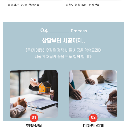
충남서천- 27평 현장건축
강원도 영월15평 -현장건축
04
Process
상담부터 시공까지..
(주)케이탑하우징은 정직·바른 시공을 약속드리며
시공의 처음과 끝을 모두 함께 합니다.
현장상담
디자인 설계