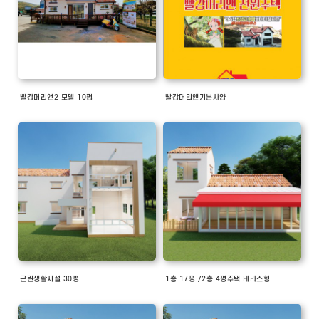
빨강머리앤2 모델 10평
빨강머리앤기본사양
근린생활시설 30평
1층 17평 /2층 4평주택 테라스형