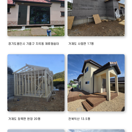
경기도용인시 기흥구 지곡동 체류형쉼터
거제도 사등면 17평
거제도 장목면 현장 20평
전북익산 13.5평