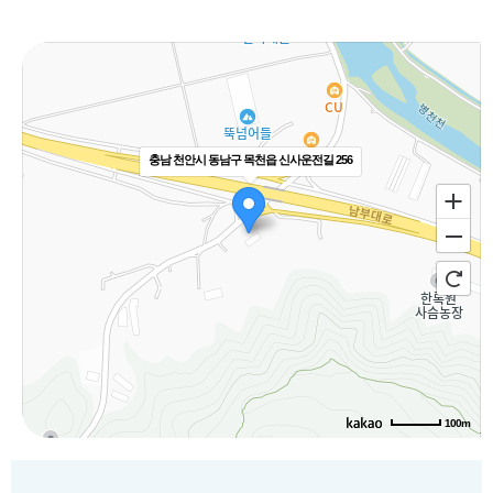
충남 천안시 동남구 목천읍 신사운전길 256
100m