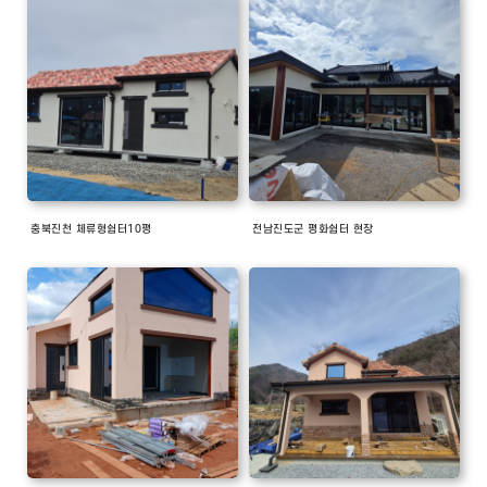
충북진천 체류형쉼터10평
전남진도군 평화쉼터 현장