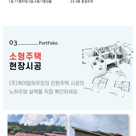
1층:17평주택/2층:4평/7평썬룸
29.9평 중형주택
03
Portfolio
소형주택
현장시공
(주)케이탑하우징의 전원주택 시공의
노하우와 실력을 직접 확인하세요.