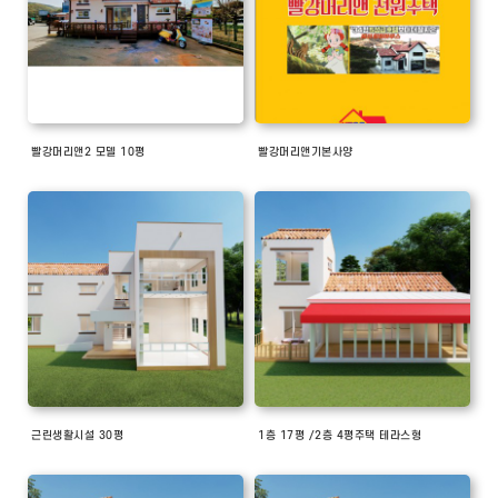
빨강머리앤2 모델 10평
빨강머리앤기본사양
근린생활시설 30평
1층 17평 /2층 4평주택 테라스형