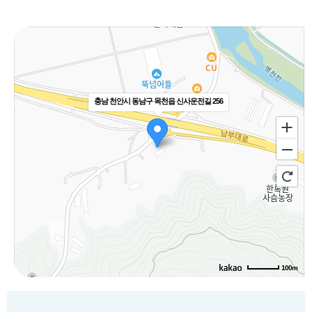
충남 천안시 동남구 목천읍 신사운전길 256
100m