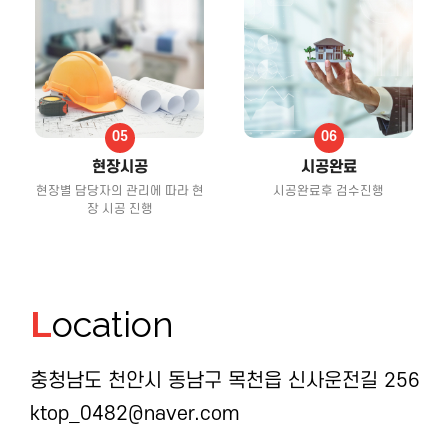
현장시공
시공완료
현장별 담당자의 관리에 따라 현
시공완료후 검수진행
장 시공 진행
L
ocation
충청남도 천안시 동남구 목천읍 신사운전길 256
ktop_0482@naver.com