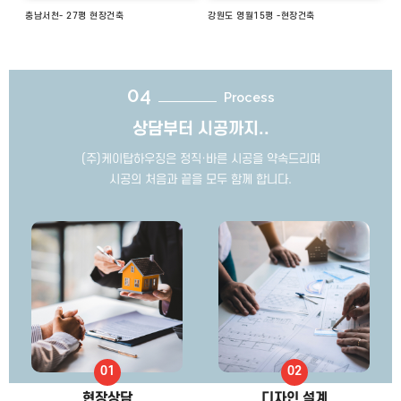
충남서천- 27평 현장건축
강원도 영월15평 -현장건축
04
Process
상담부터 시공까지..
(주)케이탑하우징은 정직·바른 시공을 약속드리며
시공의 처음과 끝을 모두 함께 합니다.
현장상담
디자인 설계