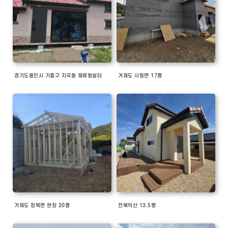
경기도용인시 기흥구 지곡동 체류형쉼터
거제도 사등면 17평
거제도 장목면 현장 20평
전북익산 13.5평