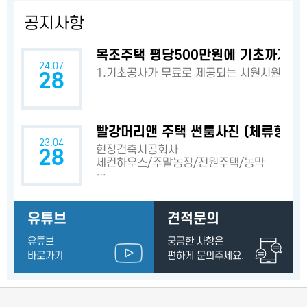
공지사항
목조주택 평당500만원에 기초까지? 
24.07
1.기초공사가 무료로 제공되는 시원시원한 
28
빨강머리앤 주택 썬룸사진 (체류형쉼터
23.04
현장건축시공회사
28
세컨하우스/주말농장/전원주택/농막
…
유튜브
견적문의
유튜브
궁금한 사항은
바로가기
편하게 문의주세요.