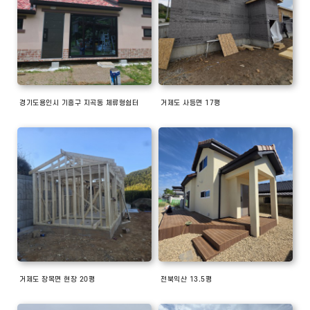
경기도용인시 기흥구 지곡동 체류형쉼터
거제도 사등면 17평
거제도 장목면 현장 20평
전북익산 13.5평