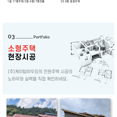
1층:17평주택/2층:4평/7평썬룸
29.9평 중형주택
03
Portfolio
소형주택
현장시공
(주)케이탑하우징의 전원주택 시공의
노하우와 실력을 직접 확인하세요.