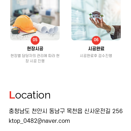
현장시공
시공완료
현장별 담당자의 관리에 따라 현
시공완료후 검수진행
장 시공 진행
L
ocation
충청남도 천안시 동남구 목천읍 신사운전길 256
ktop_0482@naver.com