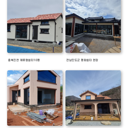
충북진천 체류형쉼터10평
전남진도군 평화쉼터 현장