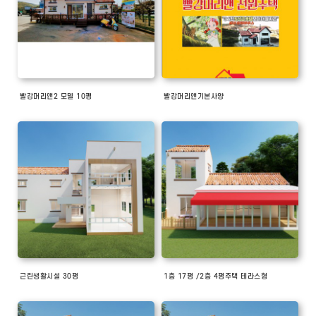
빨강머리앤2 모델 10평
빨강머리앤기본사양
근린생활시설 30평
1층 17평 /2층 4평주택 테라스형