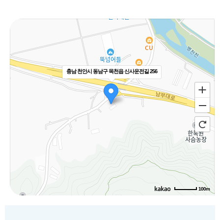
충남 천안시 동남구 목천읍 신사운전길 256
100m