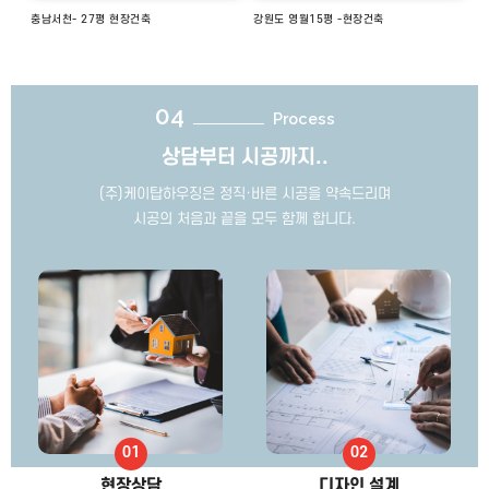
충남서천- 27평 현장건축
강원도 영월15평 -현장건축
04
Process
상담부터 시공까지..
(주)케이탑하우징은 정직·바른 시공을 약속드리며
시공의 처음과 끝을 모두 함께 합니다.
현장상담
디자인 설계