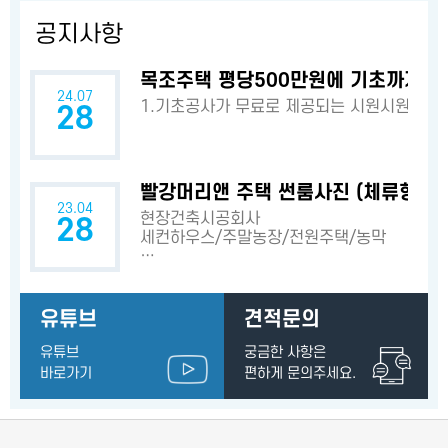
공지사항
목조주택 평당500만원에 기초까지? 
24.07
1.기초공사가 무료로 제공되는 시원시원한 
28
빨강머리앤 주택 썬룸사진 (체류형쉼터
23.04
현장건축시공회사
28
세컨하우스/주말농장/전원주택/농막
…
유튜브
견적문의
유튜브
궁금한 사항은
바로가기
편하게 문의주세요.