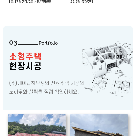
1층:17평주택/2층:4평/7평썬룸
29.9평 중형주택
03
Portfolio
소형주택
현장시공
(주)케이탑하우징의 전원주택 시공의
노하우와 실력을 직접 확인하세요.