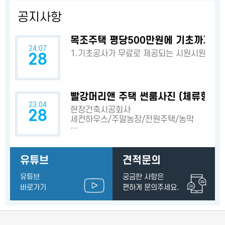
공지사항
목조주택 평당500만원에 기초까지? 
24.07
1.기초공사가 무료로 제공되는 시원시원한 
28
빨강머리앤 주택 썬룸사진 (체류형쉼터
23.04
현장건축시공회사
28
세컨하우스/주말농장/전원주택/농막
…
유튜브
견적문의
유튜브
궁금한 사항은
바로가기
편하게 문의주세요.