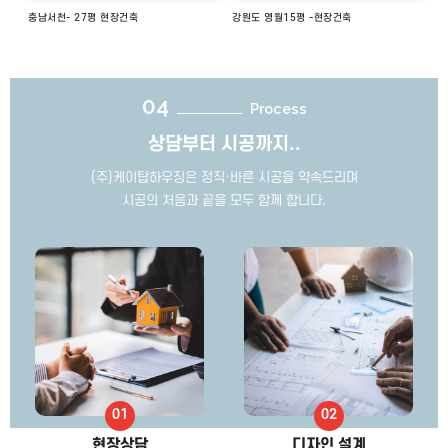
충남서천- 27평 현장건축
강원도 영월15평 -현장건축
04
Process
상담부터 시공까지..
(주)케이탑하우징은 정직·바른 시공을 약속드리며
시공의 처음과 끝을 모두 함께 합니다.
현장상담
디자인 설계