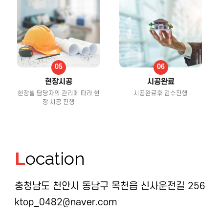
현장시공
시공완료
현장별 담당자의 관리에 따라 현
시공완료후 검수진행
장 시공 진행
L
ocation
충청남도 천안시 동남구 목천읍 신사운전길 256
ktop_0482@naver.com