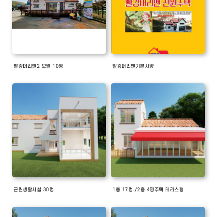
빨강머리앤2 모델 10평
빨강머리앤기본사양
근린생활시설 30평
1층 17평 /2층 4평주택 테라스형