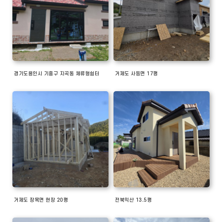
경기도용인시 기흥구 지곡동 체류형쉼터
거제도 사등면 17평
거제도 장목면 현장 20평
전북익산 13.5평