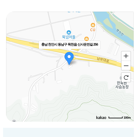
충남 천안시 동남구 목천읍 신사운전길 256
100m