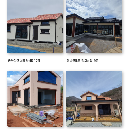
충북진천 체류형쉼터10평
전남진도군 평화쉼터 현장