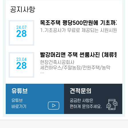
공지사항
목조주택 평당500만원에 기초까지? 
24.07
1.기초공사가 무료로 제공되는 시원시원한 
28
빨강머리앤 주택 썬룸사진 (체류형쉼터
23.04
현장건축시공회사
28
세컨하우스/주말농장/전원주택/농막
…
유튜브
견적문의
유튜브
궁금한 사항은
바로가기
편하게 문의주세요.