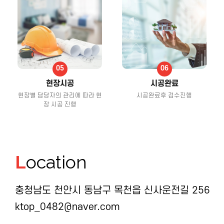
현장시공
시공완료
현장별 담당자의 관리에 따라 현
시공완료후 검수진행
장 시공 진행
L
ocation
충청남도 천안시 동남구 목천읍 신사운전길 256
ktop_0482@naver.com