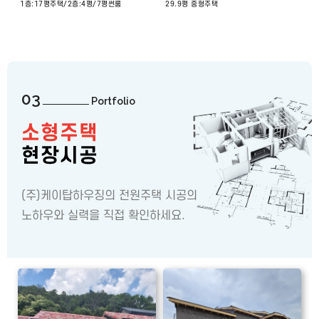
1층:17평주택/2층:4평/7평썬룸
29.9평 중형주택
03
Portfolio
소형주택
현장시공
(주)케이탑하우징의 전원주택 시공의
노하우와 실력을 직접 확인하세요.