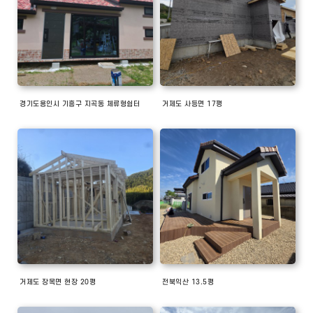
경기도용인시 기흥구 지곡동 체류형쉼터
거제도 사등면 17평
거제도 장목면 현장 20평
전북익산 13.5평