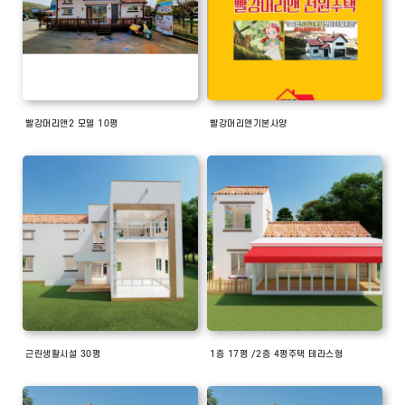
빨강머리앤2 모델 10평
빨강머리앤기본사양
근린생활시설 30평
1층 17평 /2층 4평주택 테라스형