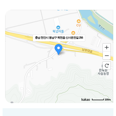
충남 천안시 동남구 목천읍 신사운전길 256
100m