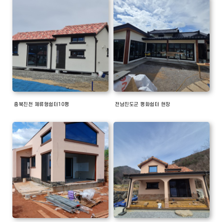
충북진천 체류형쉼터10평
전남진도군 평화쉼터 현장