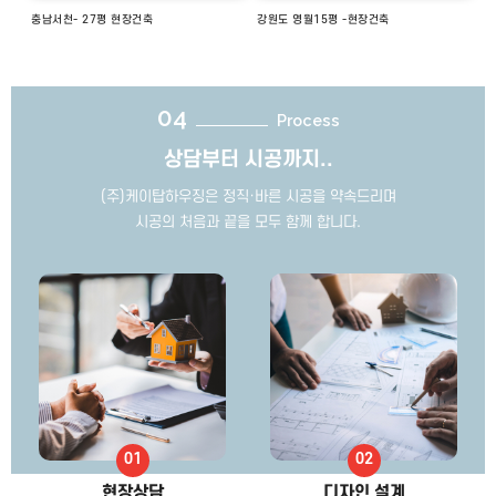
충남서천- 27평 현장건축
강원도 영월15평 -현장건축
04
Process
상담부터 시공까지..
(주)케이탑하우징은 정직·바른 시공을 약속드리며
시공의 처음과 끝을 모두 함께 합니다.
현장상담
디자인 설계